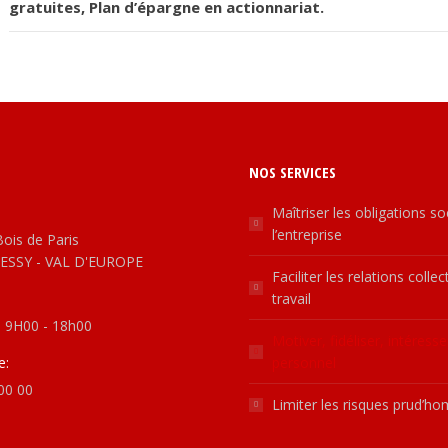
gratuites, Plan d’épargne en actionnariat.
NOS SERVICES
Maîtriser les obligations so
l’entreprise
Bois de Paris
ESSY - VAL D'EUROPE
Faciliter les relations colle
travail
: 9H00 - 18h00
Motiver, fidéliser, intéresse
e:
personnel
00 00
Limiter les risques prud’h
n:
n