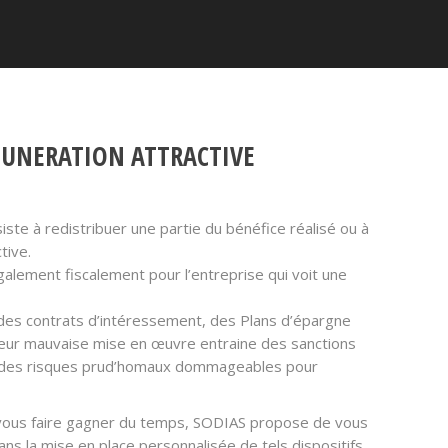
MUNERATION ATTRACTIVE
iste à redistribuer une partie du bénéfice réalisé ou à
tive.
lement fiscalement pour l’entreprise qui voit une
 des contrats d’intéressement, des Plans d’épargne
 Leur mauvaise mise en œuvre entraine des sanctions
ou des risques prud’homaux dommageables pour
 vous faire gagner du temps, SODIAS propose de vous
s la mise en place personnalisée de tels dispositifs.