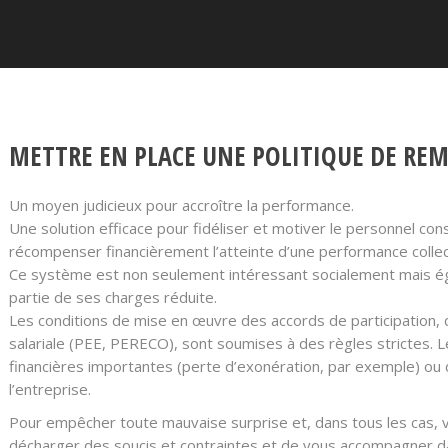
METTRE EN PLACE UNE POLITIQUE DE RE
Un moyen judicieux pour accroître la performance.
Une solution efficace pour fidéliser et motiver le personnel cons
récompenser financièrement l’atteinte d’une performance collec
Ce système est non seulement intéressant socialement mais éga
partie de ses charges réduite.
Les conditions de mise en œuvre des accords de participation,
salariale (PEE, PERECO), sont soumises à des règles strictes.
financières importantes (perte d’exonération, par exemple) 
l’entreprise.
Pour empêcher toute mauvaise surprise et, dans tous les cas,
décharger des soucis et contraintes et de vous accompagner dan