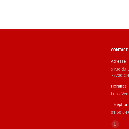
CONTACT
Adresse
5 rue du 
77700 CH
Horaires:
Lun - Ven
Téléphon
01 60 04 
Find us o
Linkedi