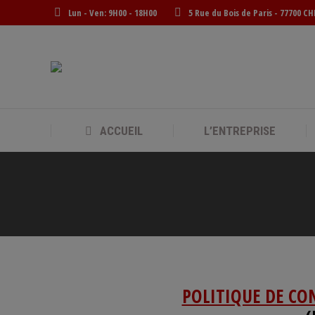
Lun - Ven: 9H00 - 18H00
5 Rue du Bois de Paris - 77700 C
ACCUEIL
L’ENTREPRISE
POLITIQUE DE CO