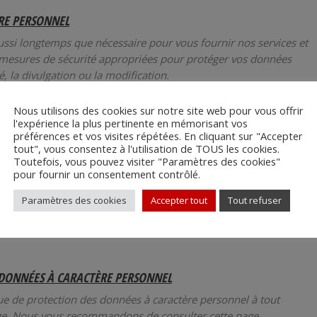
RE PERSONNEL
ssi longtemps que nécessaire pour vous fournir nos services et
mesures de sécurité appropriées pour protéger vos données
sé, la divulgation ou la modification.
Nous utilisons des cookies sur notre site web pour vous offrir
S À CARACTÈRE PERSONNEL
l'expérience la plus pertinente en mémorisant vos
préférences et vos visites répétées. En cliquant sur "Accepter
personnel que nous avons collectées, de les rectifier ou de les
tout", vous consentez à l'utilisation de TOUS les cookies.
imiter le traitement de vos données à caractère personnel ou
Toutefois, vous pouvez visiter "Paramètres des cookies"
pour fournir un consentement contrôlé.
 ou des préoccupations concernant notre politique de protection
Paramètres des cookies
Accepter tout
Tout refuser
ter à l’adresse [
referent.rgpd@sodias.com
ou 01 60 04 00
 DONNÉES À CARACTÈRE PERSONNEL
ue de protection des données à caractère personnel à tout
age. Nous vous recommandons de consulter cette page