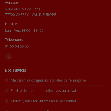
Adresse
5 rue du Bois de Paris
77700 CHESSY - VAL D'EUROPE
Horaires:
Lun - Ven: 9H00 - 18h00
Téléphone:
01 60 04 00 00
Find us on:
Linkedin
page
NOS SERVICES
opens
in
Maîtriser les obligations sociales de l’entreprise
new
Faciliter les relations collectives au travail
window
Motiver, fidéliser, intéresser le personnel