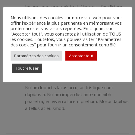
Ipsum amet erat volutpat. Nunc ut – for dictum
purus lorem vel ante ac purus sollicitudin dictum id
Nous utilisons des cookies sur notre site web pour vous
sed semper felis quis vehicula sagittis ipsum nulla.
offrir l'expérience la plus pertinente en mémorisant vos
préférences et vos visites répétées. En cliquant sur
"Accepter tout", vous consentez à l'utilisation de TOUS
LOREM AMET DOLOR
les cookies. Toutefois, vous pouvez visiter "Paramètres
des cookies" pour fournir un consentement contrôlé.
Lorem erat volutpat. Nunc ut – for dictum purus
lorem vel ante ac purus sollicitudin dictum id sed
Paramètres des cookies
Accepter tout
semper felis quis vehicula sagittis ipsum nulla.
Tout refuser
TRISTIQUE NUNC FOR AMET LOREM
Nullam lobortis lacus arcu, ac tristique nunc
dapibus a. Nullam imperdiet ante non nibh
pharetra, eu viverra lorem pretium. Morbi dapibus
a tellus at euismod.