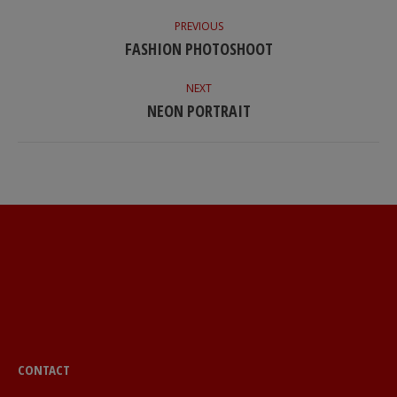
NAVIGATION
DE
PREVIOUS
Onglet
FASHION PHOTOSHOOT
COMMENTAIRE
précédent
NEXT
Projets
NEON PORTRAIT
similaires
CONTACT