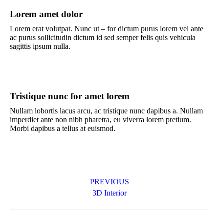
Lorem amet dolor
Lorem erat volutpat. Nunc ut – for dictum purus lorem vel ante
ac purus sollicitudin dictum id sed semper felis quis vehicula
sagittis ipsum nulla.
Tristique nunc for amet lorem
Nullam lobortis lacus arcu, ac tristique nunc dapibus a. Nullam
imperdiet ante non nibh pharetra, eu viverra lorem pretium.
Morbi dapibus a tellus at euismod.
Navigation
de
PREVIOUS
Onglet
3D Interior
commentaire
précédent