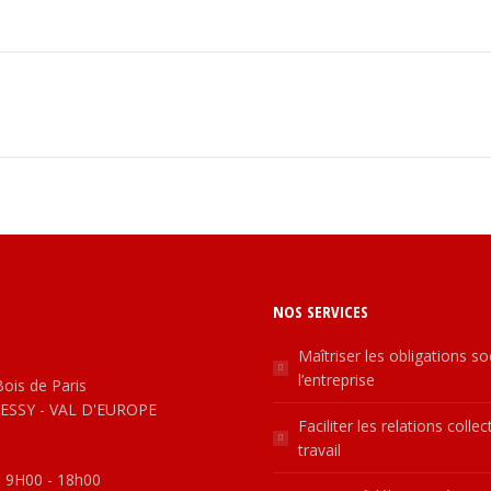
Projets
similaires
NOS SERVICES
Maîtriser les obligations so
l’entreprise
Bois de Paris
ESSY - VAL D'EUROPE
Faciliter les relations colle
travail
: 9H00 - 18h00