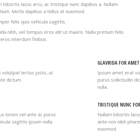
lobortis lacus arcu, ac tristique nunc dapibus a. Nullam
tium. Morbi dapibus a tellus at euismod.
per felis quis vehicula sagittis.
ida nibh, vel tempus eros elit ut mauris. Nulla pretium felis
eros interdum finibus.
GLAVRIDA FOR AMET
 volutpat lectus justo, ut
Ipsum amet erat vol
nte dictum.
purus sollicitudin d
nulla.
TRISTIQUE NUNC FO
us lorem vel ante ac purus
Nullam lobortis lacu
icula sagittis ipsum nulla.
ante non nibh phare
euismod.