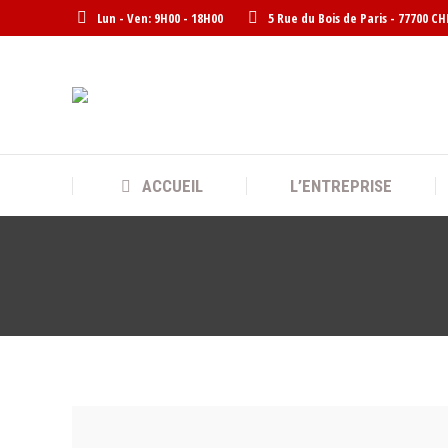
Lun - Ven: 9H00 - 18H00
5 Rue du Bois de Paris - 77700 C
ACCUEIL
L’ENTREPRISE