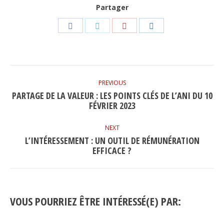
Partager
Share
Share
Share
Share
on
on
on
on
Facebook
Twitter
Pinterest
LinkedIn
POST
NAVIGATION
PREVIOUS
PARTAGE DE LA VALEUR : LES POINTS CLÉS DE L’ANI DU 10
Previous
FÉVRIER 2023
post:
NEXT
L’INTÉRESSEMENT : UN OUTIL DE RÉMUNÉRATION
Next
EFFICACE ?
post:
VOUS POURRIEZ ÊTRE INTÉRESSÉ(E) PAR: