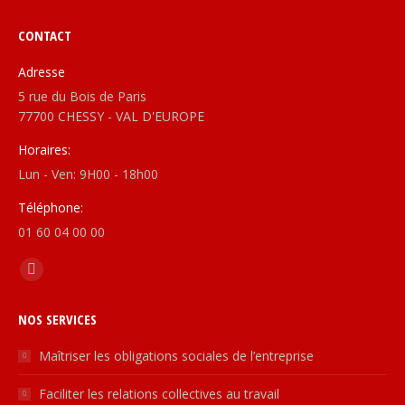
CONTACT
Adresse
5 rue du Bois de Paris
77700 CHESSY - VAL D'EUROPE
Horaires:
Lun - Ven: 9H00 - 18h00
Téléphone:
01 60 04 00 00
Find us on:
Linkedin
page
NOS SERVICES
opens
in
Maîtriser les obligations sociales de l’entreprise
new
Faciliter les relations collectives au travail
window