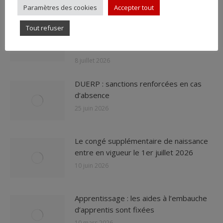
Paramètres des cookies
Accepter tout
Rupture conventionnelle : baisse du
Tout refuser
droit au chômage dès le 1er septembre
2026
8 juillet 2026
DUERP : sanctions renforcées en cas
d’absence
25 juin 2026
Le congé supplémentaire de naissance
entre en vigueur le 1er juillet 2026
10 juin 2026
Apprentissage : les aides à l’embauche
d’apprentis sont fixées
10 mars 2026