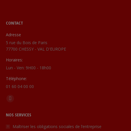
CONTACT
Adresse
5 rue du Bois de Paris
77700 CHESSY - VAL D'EUROPE
Horaires:
Lun - Ven: 9H00 - 18h00
Téléphone:
01 60 04 00 00
Find us on:
Linkedin
page
NOS SERVICES
opens
in
Maîtriser les obligations sociales de l’entreprise