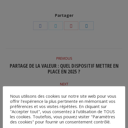
Partager
Share
Share
Share
Share
on
on
on
on
Facebook
Twitter
Pinterest
LinkedIn
POST
NAVIGATION
PREVIOUS
PARTAGE DE LA VALEUR : QUEL DISPOSITIF METTRE EN
Previous
PLACE EN 2025 ?
post:
NEXT
ARRÊT DE TRAVAIL : UN FORMULAIRE SÉCURISÉ AU 1ER
Next
Nous utilisons des cookies sur notre site web pour vous
JUILLET 2025
post:
offrir l'expérience la plus pertinente en mémorisant vos
préférences et vos visites répétées. En cliquant sur
"Accepter tout", vous consentez à l'utilisation de TOUS
les cookies. Toutefois, vous pouvez visiter "Paramètres
des cookies" pour fournir un consentement contrôlé.
VOUS POURRIEZ ÊTRE INTÉRESSÉ(E) PAR: